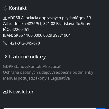
Kontakt
ADPSR Asociácia dopravných psychológov SR
Záhradnícka 4836/51, 821 08 Bratislava-Ružinov
IČO: 42260451
IBAN: SK55 1100 0000 0029 29871904
+421-912-345-678
Užitočné odkazy
GDPR
Stanovy
Kontakt
Ako začať
Ochrana osobných údajov
Všeobecné podmienky
Manuál podujatí
Zákony a Legislatíva
Newsletter
Prihláste sa na odber noviniek a informácií