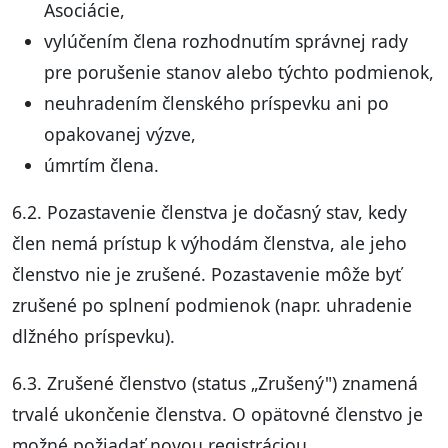
Asociácie,
vylúčením člena rozhodnutím správnej rady
pre porušenie stanov alebo týchto podmienok,
neuhradením členského príspevku ani po
opakovanej výzve,
úmrtím člena.
6.2. Pozastavenie členstva je dočasný stav, kedy
člen nemá prístup k výhodám členstva, ale jeho
členstvo nie je zrušené. Pozastavenie môže byť
zrušené po splnení podmienok (napr. uhradenie
dlžného príspevku).
6.3. Zrušené členstvo (status „Zrušený") znamená
trvalé ukončenie členstva. O opätovné členstvo je
možné požiadať novou registráciou.